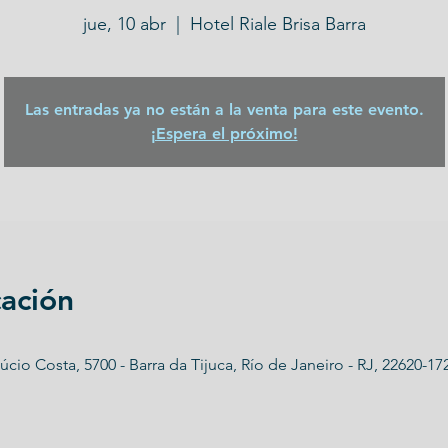
jue, 10 abr
  |  
Hotel Riale Brisa Barra
Las entradas ya no están a la venta para este evento.
¡Espera el próximo!
cación
Lúcio Costa, 5700 - Barra da Tijuca, Río de Janeiro - RJ, 22620-172