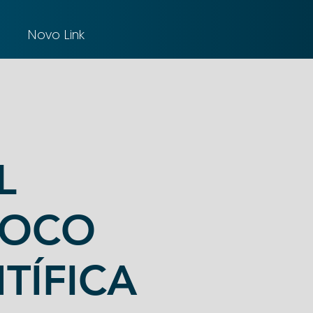
Novo Link
L
FOCO
NTÍFICA